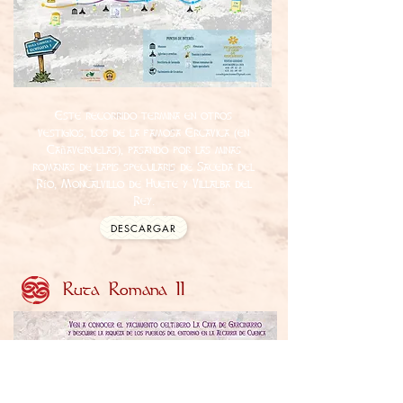
Este recorrido termina en otros
vestigios, los de la famosa Ercávica (en
Cañaveruelas), pasando por las minas
romanas de lapis specularis de Saceda del
Río, Moncalvillo de Huete y Villalba del
Rey.
DESCARGAR
Ruta Romana II