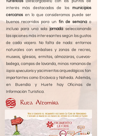
turísticas
(descargables)
con los puntos de
interés más destacados de los
municipios
cercanos
en lo que consideramos puede ser
buenos recorridos para un
fin de semana
o
incluso para una sola
jornada
seleccionando
las opciones más interesantes según los gustos
de cada viajero. No falta de nada: entornos
naturales con embalses y zonas de recreo,
museos, iglesias, ermitas, almazaras, cuevas-
bodega, campos de lavanda, minas romanas de
lapis specularis
y yacimientos arqueológicos tan
importantes
como Ercávica y Noheda
.
Además,
en Buendía y Huete hay Oficinas de
Información Turística.
Ruta Altomira